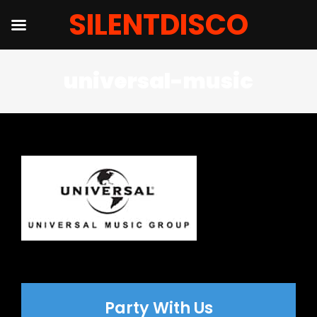
SILENTDISCO
Salta
universal-music
al
contenuto
Party With Us