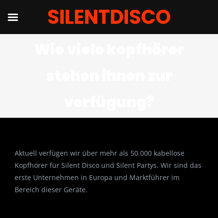
SILENTDISCO
Salta
Wie viele kopfhörer
al
contenuto
stehen ihnen zur
verfügung?
Aktuell verfügen wir über mehr als 50.000 kabellose
Kopfhörer für Silent Disco und Silent Partys. Wir sind das
erste Unternehmen in Europa und Marktführer im
Bereich dieser Geräte.