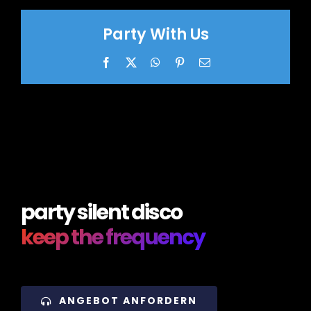
Party With Us
Facebook
X
WhatsApp
Pinterest
Email
party silent disco
keep the frequency
ANGEBOT ANFORDERN